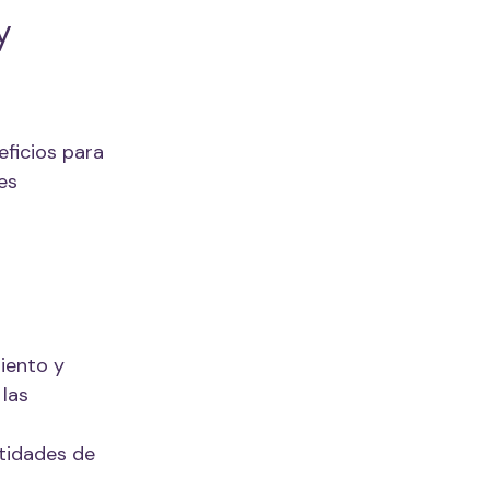
y
eficios para
es
iento y
 las
ntidades de