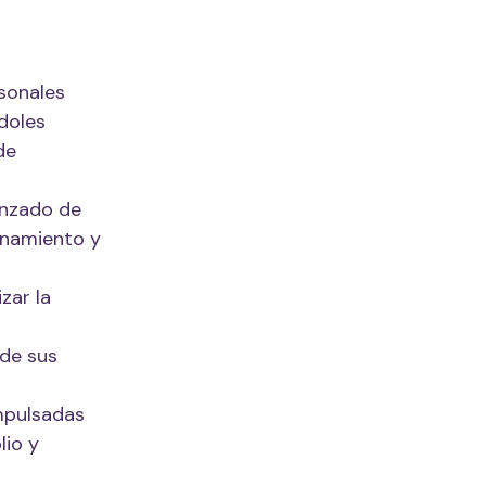
sonales
doles
de
vanzado de
enamiento y
zar la
 de sus
impulsadas
lio y