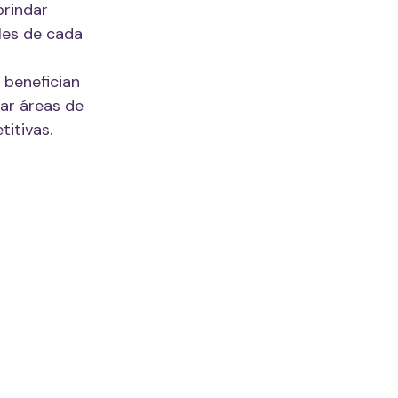
brindar
les de cada
e benefician
car áreas de
itivas.