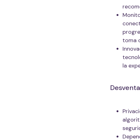
recome
Monito
conect
progre
toma d
Innova
tecnol
la exp
Desventaj
Privac
algori
seguri
Depend