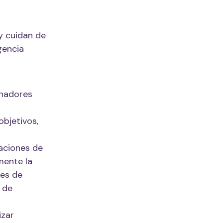
y cuidan de
gencia
enadores
objetivos,
caciones de
mente la
les de
 de
izar