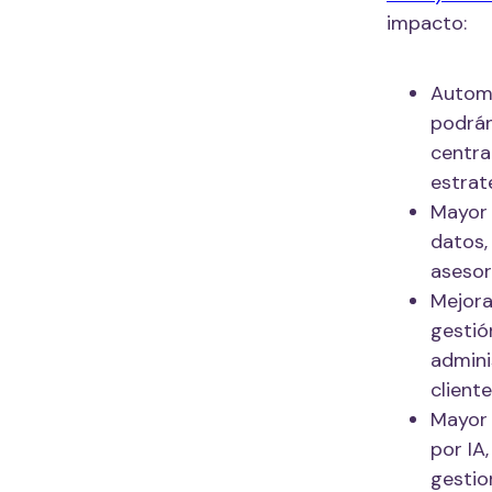
impacto:
Automa
podrán
centra
estrat
Mayor 
datos,
asesor
Mejora
gestió
admini
cliente
Mayor 
por IA
gestio