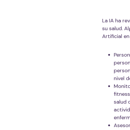
La IA ha re
su salud. A
Artificial e
Person
person
person
nivel d
Monito
fitnes
salud 
activi
enfer
Asesor