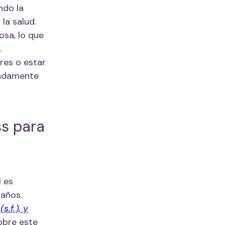
ndo la
la salud.
osa, lo que
.
res o estar
uadamente
ss para
l es
 años.
.f.), y
obre este