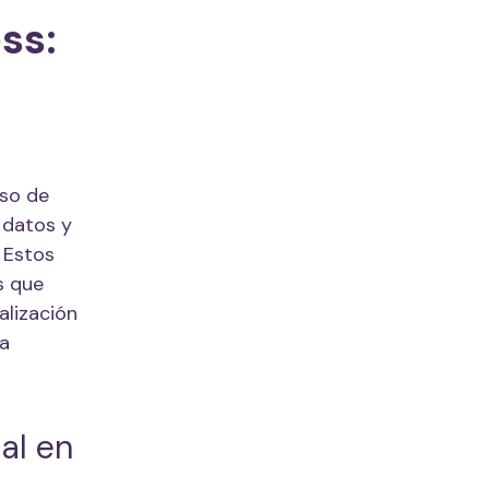
ess:
uso de
 datos y
 Estos
s que
alización
la
ial en