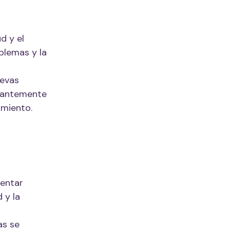
d y el
oblemas y la
uevas
stantemente
amiento.
mentar
 y la
as se