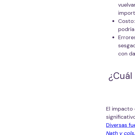
vuelva
import
Costo:
podría
Errore
sesgad
con da
¿Cuál 
El impacto 
significati
Diversas f
Nath y cols