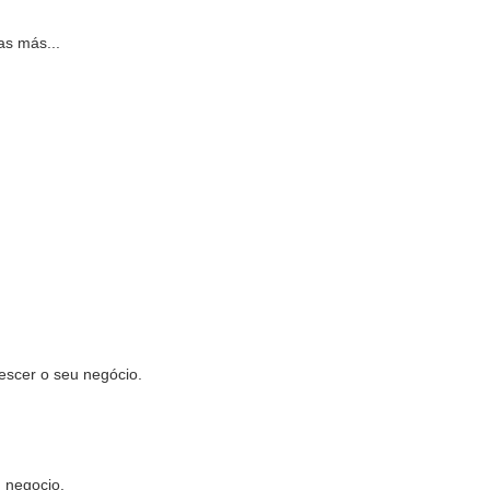
as más...
rescer o seu negócio.
u negocio.